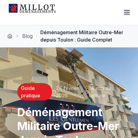
Déménagement Militaire Outre-Mer
Blog
depuis Toulon : Guide Complet
Guide
24 février
14 min
de
pratique
2026
lecture
Déménagement
Militaire Outre-Mer