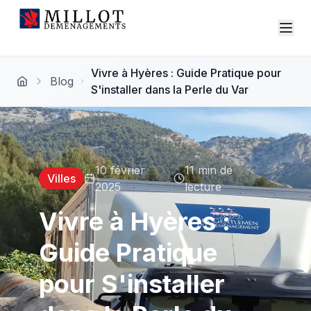
Vivre à Hyères : Guide Pratique pour
Blog
S'installer dans la Perle du Var
10 février
11 min
de
Villes
2025
lecture
Vivre à Hyères :
Guide Pratique
pour S'installer