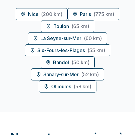
Nice
(
200 km
)
Paris
(
775 km
)
Toulon
(
65 km
)
La Seyne-sur-Mer
(
60 km
)
Six-Fours-les-Plages
(
55 km
)
Bandol
(
50 km
)
Sanary-sur-Mer
(
52 km
)
Ollioules
(
58 km
)