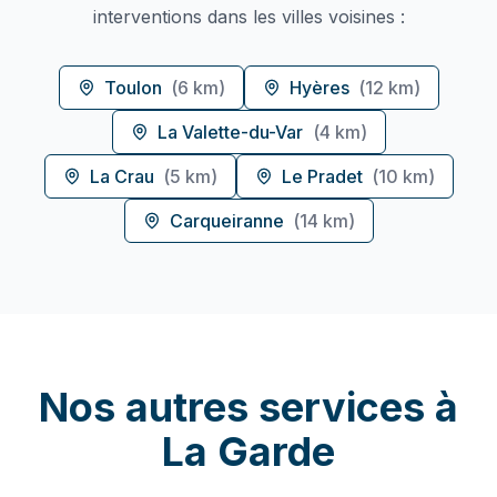
interventions dans les villes voisines :
Toulon
(
6 km
)
Hyères
(
12 km
)
La Valette-du-Var
(
4 km
)
La Crau
(
5 km
)
Le Pradet
(
10 km
)
Carqueiranne
(
14 km
)
Nos autres services à
La Garde